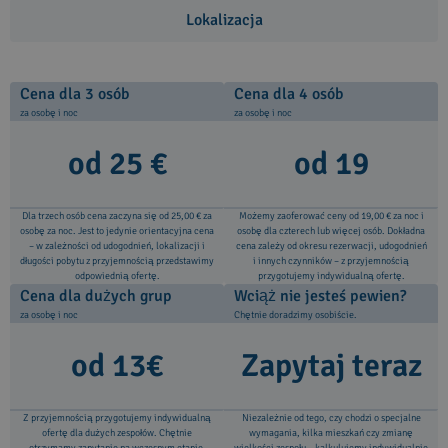
Lokalizacja
Cena dla 3 osób
Cena dla 4 osób
za osobę i noc
za osobę i noc
od 25 €
od 19
Dla trzech osób cena zaczyna się od 25,00 € za
Możemy zaoferować ceny od 19,00 € za noc i
osobę za noc. Jest to jedynie orientacyjna cena
osobę dla czterech lub więcej osób. Dokładna
– w zależności od udogodnień, lokalizacji i
cena zależy od okresu rezerwacji, udogodnień
długości pobytu z przyjemnością przedstawimy
i innych czynników – z przyjemnością
odpowiednią ofertę.
przygotujemy indywidualną ofertę.
Cena dla dużych grup
Wciąż nie jesteś pewien?
za osobę i noc
Chętnie doradzimy osobiście.
od 13€
Zapytaj teraz
Z przyjemnością przygotujemy indywidualną
Niezależnie od tego, czy chodzi o specjalne
ofertę dla dużych zespołów. Chętnie
wymagania, kilka mieszkań czy zmianę