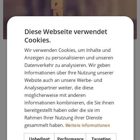
Diese Webseite verwendet
Cookies.
O elastycznym stylu życia
Wir verwenden Cookies, um Inhalte und
Anzeigen zu personalisieren und unseren
Datenverkehr zu analysieren. Wir geben
Informationen über Ihre Nutzung unserer
Od 2018 r.
flex living
oferuje elastyczne, w pełni
Website auch an unsere Werbe- und
umeblowane rozwiązania mieszkaniowe w całych
Analysepartner weiter, die diese
Niemczech. Dysponując ponad 333 mieszkaniami w ponad
möglicherweise mit anderen
40 lokalizacjach, oferujemy mieszkania dla instalatorów,
Informationen kombinieren, die Sie ihnen
mieszkania wakacyjne i mieszkania współdzielone na każdą
bereitgestellt haben oder die sie im
potrzebę – zawsze nowoczesne, w pełni umeblowane i
Rahmen Ihrer Nutzung ihrer Dienste
gotowe do natychmiastowego zamieszkania. Dzięki naszej
gesammelt haben.
Weitere Informationen
silnej sieci ściśle współpracujemy z firmami, zespołami
projektowymi i inwestorami w nieruchomości, aby
Unbedingt
Performance
Targeting