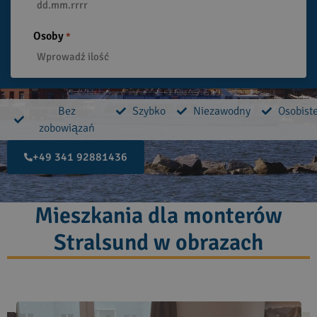
Osoby
*
Bez
Szybko
Niezawodny
Osobist
zobowiązań
+49 341 92881436
Mieszkania dla monterów
Stralsund w obrazach