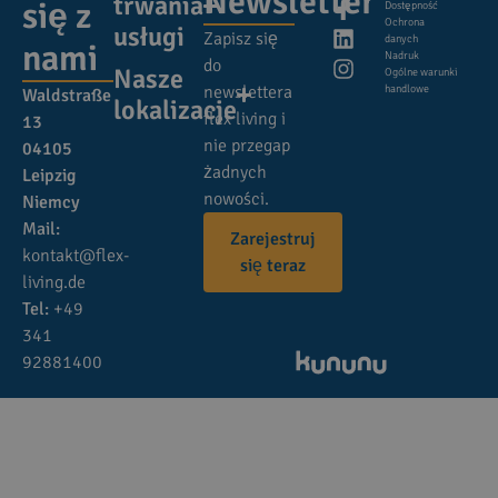
Newsletter
trwania
się z
Dostępność
Ochrona
usługi
Zapisz się
danych
nami
Nadruk
do
Nasze
Ogólne warunki
newslettera
handlowe
Waldstraße
lokalizacje
flex living i
13
nie przegap
04105
żadnych
Leipzig
nowości.
Niemcy
Mail:
Zarejestruj
kontakt@flex-
się teraz
living.de
Tel:
+49
341
92881400