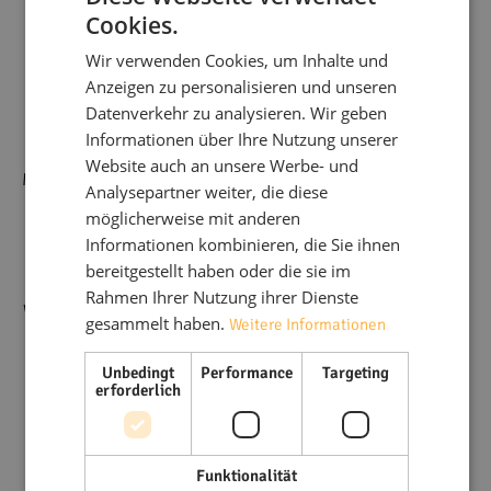
Über flex living
Cookies.
Wir verwenden Cookies, um Inhalte und
Anzeigen zu personalisieren und unseren
Seit 2018 steht
flex living
für flexible, voll möblierte
Datenverkehr zu analysieren. Wir geben
Wohnlösungen in ganz Deutschland. Mit über 333
Informationen über Ihre Nutzung unserer
Wohnungen an mehr als 40 Standorten bieten wir
Website auch an unsere Werbe- und
Monteurwohnungen, Ferienwohnungen und WG-Zimmer für
Analysepartner weiter, die diese
jeden Bedarf – immer modern, voll ausgestattet und sofort
möglicherweise mit anderen
bezugsfertig. Dank unseres starken Netzwerks arbeiten wir
Informationen kombinieren, die Sie ihnen
eng mit Unternehmen, Projektteams und
bereitgestellt haben oder die sie im
Immobilieninvestoren zusammen, um passgenaue
Rahmen Ihrer Nutzung ihrer Dienste
Wohnkonzepte zu realisieren. Unsere Mission:
komfortables
gesammelt haben.
Weitere Informationen
Wohnen auf Zeit, effizient organisiert und mit höchstem
Anspruch an Qualität und Service.
Unbedingt
Performance
Targeting
erforderlich
Mehr über flex living
Funktionalität