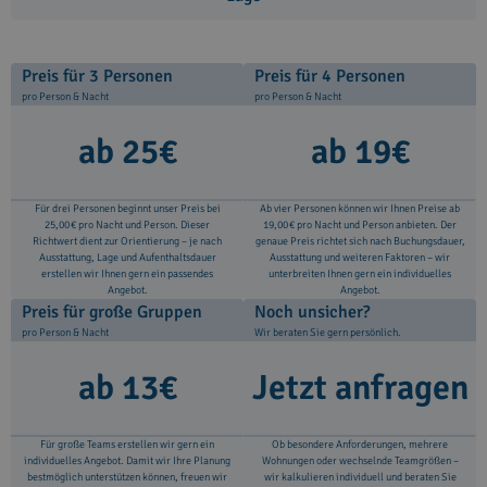
Preis für 3 Personen
Preis für 4 Personen
pro Person & Nacht
pro Person & Nacht
ab 25€
ab 19€
Für drei Personen beginnt unser Preis bei
Ab vier Personen können wir Ihnen Preise ab
25,00 € pro Nacht und Person. Dieser
19,00 € pro Nacht und Person anbieten. Der
Richtwert dient zur Orientierung – je nach
genaue Preis richtet sich nach Buchungsdauer,
Ausstattung, Lage und Aufenthaltsdauer
Ausstattung und weiteren Faktoren – wir
erstellen wir Ihnen gern ein passendes
unterbreiten Ihnen gern ein individuelles
Angebot.
Angebot.
Preis für große Gruppen
Noch unsicher?
pro Person & Nacht
Wir beraten Sie gern persönlich.
ab 13€
Jetzt anfragen
Für große Teams erstellen wir gern ein
Ob besondere Anforderungen, mehrere
individuelles Angebot. Damit wir Ihre Planung
Wohnungen oder wechselnde Teamgrößen –
bestmöglich unterstützen können, freuen wir
wir kalkulieren individuell und beraten Sie