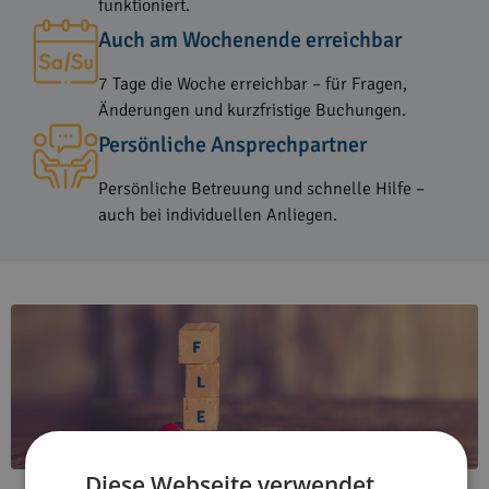
funktioniert.
Auch am Wochenende erreichbar
7 Tage die Woche erreichbar – für Fragen,
Änderungen und kurzfristige Buchungen.
Persönliche Ansprechpartner
Persönliche Betreuung und schnelle Hilfe –
auch bei individuellen Anliegen.
Diese Webseite verwendet