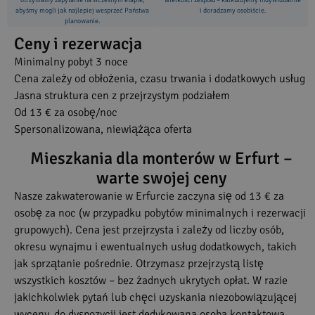
otrzymamy zapytanie na wczesnym etapie,
wielkości zespołu – kalkulujemy indywidualnie
abyśmy mogli jak najlepiej wesprzeć Państwa
i doradzamy osobiście.
planowanie.
Ceny i rezerwacja
Minimalny pobyt 3 noce
Cena zależy od obłożenia, czasu trwania i dodatkowych usług
Jasna struktura cen z przejrzystym podziałem
Od 13 € za osobę/noc
Spersonalizowana, niewiążąca oferta
Mieszkania dla monterów w Erfurt –
warte swojej ceny
Nasze zakwaterowanie w Erfurcie zaczyna się od 13 € za
osobę za noc (w przypadku pobytów minimalnych i rezerwacji
grupowych). Cena jest przejrzysta i zależy od liczby osób,
okresu wynajmu i ewentualnych usług dodatkowych, takich
jak sprzątanie pośrednie. Otrzymasz przejrzystą listę
wszystkich kosztów – bez żadnych ukrytych opłat. W razie
jakichkolwiek pytań lub chęci uzyskania niezobowiązującej
wyceny, do dyspozycji jest dedykowana osoba kontaktowa.