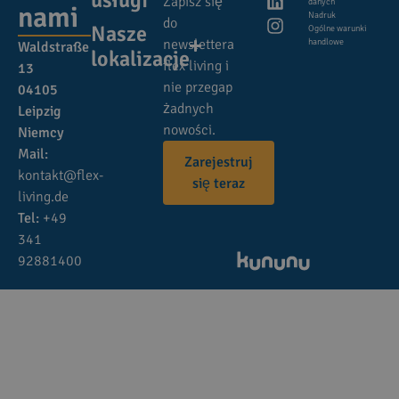
Zapisz się
danych
nami
Nadruk
do
Nasze
Ogólne warunki
newslettera
handlowe
Waldstraße
lokalizacje
flex living i
13
nie przegap
04105
żadnych
Leipzig
nowości.
Niemcy
Mail:
Zarejestruj
kontakt@flex-
się teraz
living.de
Tel:
+49
341
92881400