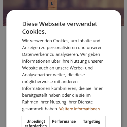
Diese Webseite verwendet
O elastycznym stylu życia
Cookies.
Wir verwenden Cookies, um Inhalte und
Anzeigen zu personalisieren und unseren
Datenverkehr zu analysieren. Wir geben
Od 2018 r.
flex living
oferuje elastyczne, w pełni
Informationen über Ihre Nutzung unserer
umeblowane rozwiązania mieszkaniowe w całych
Website auch an unsere Werbe- und
Niemczech. Dysponując ponad 333 mieszkaniami w ponad
Analysepartner weiter, die diese
40 lokalizacjach, oferujemy mieszkania dla instalatorów,
möglicherweise mit anderen
mieszkania wakacyjne i mieszkania współdzielone na każdą
Informationen kombinieren, die Sie ihnen
potrzebę – zawsze nowoczesne, w pełni umeblowane i
bereitgestellt haben oder die sie im
gotowe do natychmiastowego zamieszkania. Dzięki naszej
Rahmen Ihrer Nutzung ihrer Dienste
silnej sieci ściśle współpracujemy z firmami, zespołami
gesammelt haben.
Weitere Informationen
projektowymi i inwestorami w nieruchomości, aby
realizować dostosowane do potrzeb koncepcje
Unbedingt
Performance
Targeting
mieszkaniowe. Nasza misja:
Komfortowe tymczasowe
erforderlich