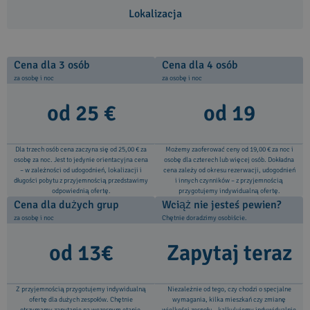
Lokalizacja
Cena dla 3 osób
Cena dla 4 osób
za osobę i noc
za osobę i noc
od 25 €
od 19
Dla trzech osób cena zaczyna się od 25,00 € za
Możemy zaoferować ceny od 19,00 € za noc i
osobę za noc. Jest to jedynie orientacyjna cena
osobę dla czterech lub więcej osób. Dokładna
– w zależności od udogodnień, lokalizacji i
cena zależy od okresu rezerwacji, udogodnień
długości pobytu z przyjemnością przedstawimy
i innych czynników – z przyjemnością
odpowiednią ofertę.
przygotujemy indywidualną ofertę.
Cena dla dużych grup
Wciąż nie jesteś pewien?
za osobę i noc
Chętnie doradzimy osobiście.
od 13€
Zapytaj teraz
Z przyjemnością przygotujemy indywidualną
Niezależnie od tego, czy chodzi o specjalne
ofertę dla dużych zespołów. Chętnie
wymagania, kilka mieszkań czy zmianę