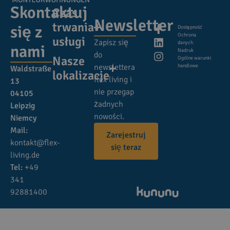
Skontaktuj
Czas
Newsletter
trwania
się z
Dostępność
Ochrona
usługi
Zapisz się
danych
nami
Nadruk
do
Nasze
Ogólne warunki
newslettera
handlowe
Waldstraße
lokalizacje
flex living i
13
nie przegap
04105
żadnych
Leipzig
nowości.
Niemcy
Mail:
Zarejestruj
kontakt@flex-
się teraz
living.de
Tel:
+49
341
92881400