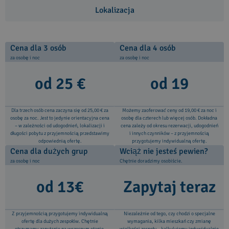
Lokalizacja
Cena dla 3 osób
Cena dla 4 osób
za osobę i noc
za osobę i noc
od 25 €
od 19
Dla trzech osób cena zaczyna się od 25,00 € za
Możemy zaoferować ceny od 19,00 € za noc i
osobę za noc. Jest to jedynie orientacyjna cena
osobę dla czterech lub więcej osób. Dokładna
– w zależności od udogodnień, lokalizacji i
cena zależy od okresu rezerwacji, udogodnień
długości pobytu z przyjemnością przedstawimy
i innych czynników – z przyjemnością
odpowiednią ofertę.
przygotujemy indywidualną ofertę.
Cena dla dużych grup
Wciąż nie jesteś pewien?
za osobę i noc
Chętnie doradzimy osobiście.
od 13€
Zapytaj teraz
Z przyjemnością przygotujemy indywidualną
Niezależnie od tego, czy chodzi o specjalne
ofertę dla dużych zespołów. Chętnie
wymagania, kilka mieszkań czy zmianę