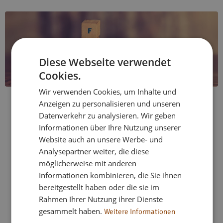
Diese Webseite verwendet
Cookies.
O elastycznym stylu życia
Wir verwenden Cookies, um Inhalte und
Anzeigen zu personalisieren und unseren
Datenverkehr zu analysieren. Wir geben
Informationen über Ihre Nutzung unserer
Website auch an unsere Werbe- und
Od 2018 r.
flex living
oferuje elastyczne, w pełni
Analysepartner weiter, die diese
umeblowane rozwiązania mieszkaniowe w całych
möglicherweise mit anderen
Niemczech. Dysponując ponad 333 mieszkaniami w ponad
Informationen kombinieren, die Sie ihnen
40 lokalizacjach, oferujemy mieszkania dla instalatorów,
bereitgestellt haben oder die sie im
mieszkania wakacyjne i mieszkania współdzielone na każdą
Rahmen Ihrer Nutzung ihrer Dienste
potrzebę – zawsze nowoczesne, w pełni umeblowane i
gesammelt haben.
Weitere Informationen
gotowe do natychmiastowego zamieszkania. Dzięki naszej