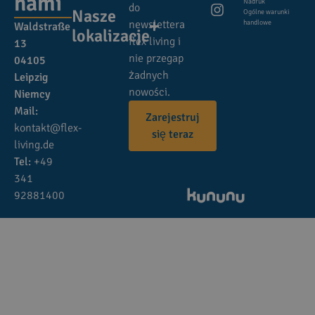
nami
Nadruk
do
Nasze
Ogólne warunki
newslettera
handlowe
Waldstraße
lokalizacje
flex living i
13
nie przegap
04105
żadnych
Leipzig
nowości.
Niemcy
Mail:
Zarejestruj
kontakt@flex-
się teraz
living.de
Tel:
+49
341
92881400