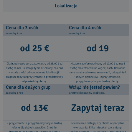
Lokalizacja
Cena dla 3 osób
Cena dla 4 osób
za osobę i noc
za osobę i noc
od 25 €
od 19
Dla trzech osób cena zaczyna się od 25,00 € za
Możemy zaoferować ceny od 19,00 € za noc i
osobę za noc. Jest to jedynie orientacyjna cena
osobę dla czterech lub więcej osób. Dokładna
– w zależności od udogodnień, lokalizacji i
cena zależy od okresu rezerwacji, udogodnień
długości pobytu z przyjemnością przedstawimy
i innych czynników – z przyjemnością
odpowiednią ofertę.
przygotujemy indywidualną ofertę.
Cena dla dużych grup
Wciąż nie jesteś pewien?
za osobę i noc
Chętnie doradzimy osobiście.
od 13€
Zapytaj teraz
Z przyjemnością przygotujemy indywidualną
Niezależnie od tego, czy chodzi o specjalne
ofertę dla dużych zespołów. Chętnie
wymagania, kilka mieszkań czy zmianę