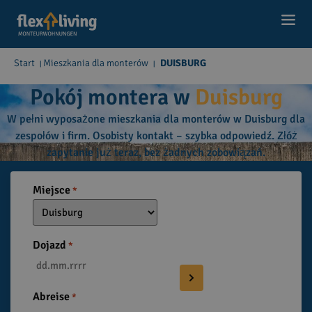
Start
Mieszkania dla monterów
DUISBURG
|
|
Pokój montera w
Duisburg
W pełni wyposażone mieszkania dla monterów w Duisburg dla
zespołów i firm. Osobisty kontakt – szybka odpowiedź. Złóż
zapytanie już teraz, bez żadnych zobowiązań.
Miejsce
*
Dojazd
*
Abreise
*