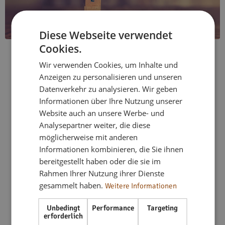
Diese Webseite verwendet
O elastycznym stylu życia
Cookies.
Wir verwenden Cookies, um Inhalte und
Anzeigen zu personalisieren und unseren
Datenverkehr zu analysieren. Wir geben
Od 2018 r.
flex living
oferuje elastyczne, w pełni
Informationen über Ihre Nutzung unserer
umeblowane rozwiązania mieszkaniowe w całych
Website auch an unsere Werbe- und
Niemczech. Dysponując ponad 333 mieszkaniami w ponad
Analysepartner weiter, die diese
40 lokalizacjach, oferujemy mieszkania dla instalatorów,
möglicherweise mit anderen
mieszkania wakacyjne i mieszkania współdzielone na każdą
Informationen kombinieren, die Sie ihnen
potrzebę – zawsze nowoczesne, w pełni umeblowane i
bereitgestellt haben oder die sie im
gotowe do natychmiastowego zamieszkania. Dzięki naszej
Rahmen Ihrer Nutzung ihrer Dienste
silnej sieci ściśle współpracujemy z firmami, zespołami
gesammelt haben.
Weitere Informationen
projektowymi i inwestorami w nieruchomości, aby
realizować dostosowane do potrzeb koncepcje
Unbedingt
Performance
Targeting
mieszkaniowe. Nasza misja:
Komfortowe tymczasowe
erforderlich