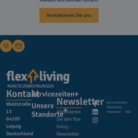
melden uns zeitnah zurück.
Kontaktieren Sie uns
Kontakt
Servicezeiten
Newsletter
Barrierefreiheit
Waldstraße
Unsere
Datenschutz
13
Abonnieren
Standorte
Impressum
AGB
04105
Sie den flex
Leipzig
living -
Deutschland
Newsletter