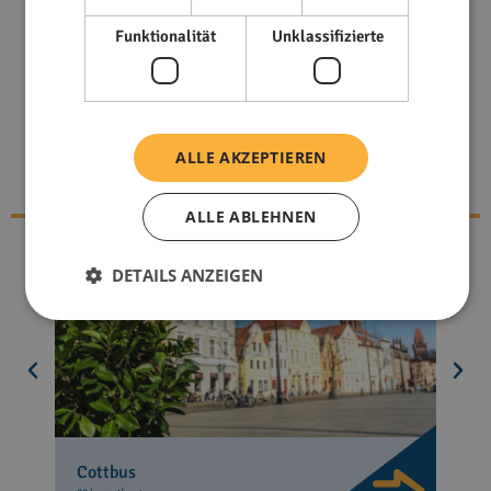
Funktionalität
Unklassifizierte
Mehr über flex living
Entdecken Sie Unterkünfte an
ALLE AKZEPTIEREN
anderen Standorten
ALLE ABLEHNEN
DETAILS ANZEIGEN
Cottbus