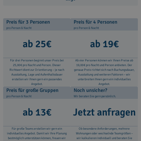
Preis für 3 Personen
Preis für 4 Personen
pro Person & Nacht
pro Person & Nacht
ab 25€
ab 19€
Für drei Personen beginnt unser Preis bei
Ab vier Personen können wir Ihnen Preise ab
25,00 € pro Nacht und Person. Dieser
19,00 € pro Nacht und Person anbieten. Der
Richtwert dient zur Orientierung – je nach
genaue Preis richtet sich nach Buchungsdauer,
Ausstattung, Lage und Aufenthaltsdauer
Ausstattung und weiteren Faktoren – wir
erstellen wir Ihnen gern ein passendes
unterbreiten Ihnen gern ein individuelles
Angebot.
Angebot.
Preis für große Gruppen
Noch unsicher?
pro Person & Nacht
Wir beraten Sie gern persönlich.
ab 13€
Jetzt anfragen
Für große Teams erstellen wir gern ein
Ob besondere Anforderungen, mehrere
individuelles Angebot. Damit wir Ihre Planung
Wohnungen oder wechselnde Teamgrößen –
bestmöglich unterstützen können, freuen wir
wir kalkulieren individuell und beraten Sie