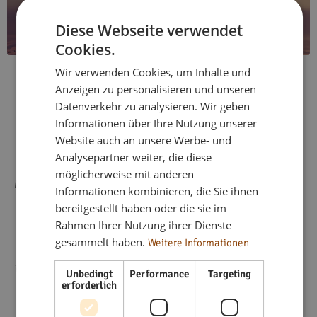
Diese Webseite verwendet
Cookies.
Über flex living
Wir verwenden Cookies, um Inhalte und
Anzeigen zu personalisieren und unseren
Datenverkehr zu analysieren. Wir geben
Informationen über Ihre Nutzung unserer
Seit 2018 steht
flex living
für flexible, voll möblierte
Website auch an unsere Werbe- und
Wohnlösungen in ganz Deutschland. Mit über 333
Analysepartner weiter, die diese
Wohnungen an mehr als 40 Standorten bieten wir
möglicherweise mit anderen
Monteurwohnungen, Ferienwohnungen und WG-Zimmer für
Informationen kombinieren, die Sie ihnen
jeden Bedarf – immer modern, voll ausgestattet und sofort
bereitgestellt haben oder die sie im
bezugsfertig. Dank unseres starken Netzwerks arbeiten wir
Rahmen Ihrer Nutzung ihrer Dienste
eng mit Unternehmen, Projektteams und
gesammelt haben.
Weitere Informationen
Immobilieninvestoren zusammen, um passgenaue
Wohnkonzepte zu realisieren. Unsere Mission:
komfortables
Unbedingt
Performance
Targeting
erforderlich
Wohnen auf Zeit, effizient organisiert und mit höchstem
Anspruch an Qualität und Service.