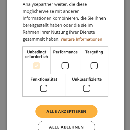
Über flex living
Analysepartner weiter, die diese
möglicherweise mit anderen
Informationen kombinieren, die Sie ihnen
bereitgestellt haben oder die sie im
Seit 2018 steht flex living für flexible, voll möblierte
Rahmen Ihrer Nutzung ihrer Dienste
Wohnlösungen in ganz Deutschland. Mit über 333
gesammelt haben.
Weitere Informationen
Wohnungen an mehr als 40 Standorten bieten wir
Monteurwohnungen, Ferienwohnungen und
Unbedingt
Performance
Targeting
Studentenapartments für jeden Bedarf – immer modern,
erforderlich
voll ausgestattet und sofort bezugsfertig. Dank unseres
starken Netzwerks arbeiten wir eng mit Unternehmen,
Projektteams und Immobilieninvestoren zusammen, um
Funktionalität
Unklassifizierte
passgenaue Wohnkonzepte zu realisieren. Unsere Mission:
komfortables Wohnen auf Zeit, effizient organisiert und mit
höchstem Anspruch an Qualität und Service.
ALLE AKZEPTIEREN
Mehr über flex living
ALLE ABLEHNEN