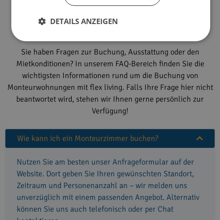
FAQs
DETAILS ANZEIGEN
Sie haben Fragen zur Buchung, Ausstattung oder den
Mietkonditionen? In unserem FAQ-Bereich finden Sie die
wichtigsten Informationen rund um die Buchung von
Monteurwohnungen mit flex living. Falls Ihre Frage hier nicht
beantwortet wird, stehen wir Ihnen gerne persönlich zur
Verfügung!
Wie kann ich ein Monteurzimmer buchen?
Nutzen Sie am besten unser Anfrageformular auf der
Website. Dort geben Sie Ihren gewünschten Standort,
Zeitraum und Personenanzahl an – wir melden uns
unverzüglich mit einem passenden Angebot. Alternativ
können Sie uns auch telefonisch oder per Chat