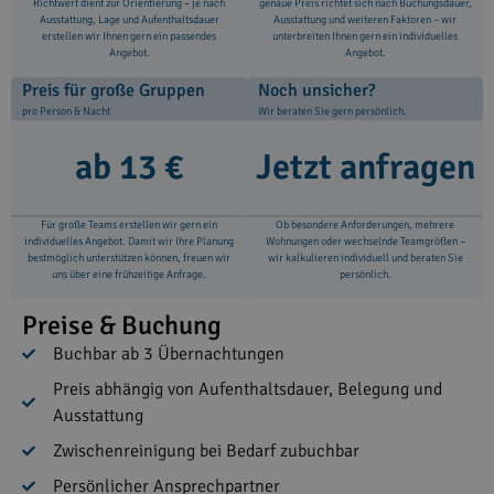
Richtwert dient zur Orientierung – je nach
genaue Preis richtet sich nach Buchungsdauer,
Ausstattung, Lage und Aufenthaltsdauer
Ausstattung und weiteren Faktoren – wir
erstellen wir Ihnen gern ein passendes
unterbreiten Ihnen gern ein individuelles
Angebot.
Angebot.
Preis für große Gruppen
Noch unsicher?
pro Person & Nacht
Wir beraten Sie gern persönlich.
ab 13 €
Jetzt anfragen
Für große Teams erstellen wir gern ein
Ob besondere Anforderungen, mehrere
individuelles Angebot. Damit wir Ihre Planung
Wohnungen oder wechselnde Teamgrößen –
bestmöglich unterstützen können, freuen wir
wir kalkulieren individuell und beraten Sie
uns über eine frühzeitige Anfrage.
persönlich.
Preise & Buchung
Buchbar ab 3 Übernachtungen
Preis abhängig von Aufenthaltsdauer, Belegung und
Ausstattung
Zwischenreinigung bei Bedarf zubuchbar
Persönlicher Ansprechpartner