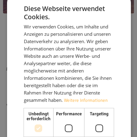
Diese Webseite verwendet
Cookies.
Über flex living
Wir verwenden Cookies, um Inhalte und
Anzeigen zu personalisieren und unseren
Datenverkehr zu analysieren. Wir geben
Seit 2018 steht
flex living
für flexible, voll möblierte
Informationen über Ihre Nutzung unserer
Wohnlösungen in ganz Deutschland. Mit über 333
Website auch an unsere Werbe- und
Wohnungen an mehr als 40 Standorten bieten wir
Analysepartner weiter, die diese
Monteurwohnungen, Ferienwohnungen und WG-Zimmer für
möglicherweise mit anderen
jeden Bedarf – immer modern, voll ausgestattet und sofort
Informationen kombinieren, die Sie ihnen
bezugsfertig. Dank unseres starken Netzwerks arbeiten wir
bereitgestellt haben oder die sie im
eng mit Unternehmen, Projektteams und
Rahmen Ihrer Nutzung ihrer Dienste
Immobilieninvestoren zusammen, um passgenaue
gesammelt haben.
Weitere Informationen
Wohnkonzepte zu realisieren. Unsere Mission:
komfortables
Wohnen auf Zeit, effizient organisiert und mit höchstem
Unbedingt
Performance
Targeting
erforderlich
Anspruch an Qualität und Service.