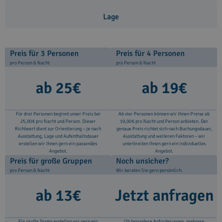
Lage
Preis für 3 Personen
Preis für 4 Personen
pro Person & Nacht
pro Person & Nacht
ab 25€
ab 19€
Für drei Personen beginnt unser Preis bei
Ab vier Personen können wir Ihnen Preise ab
25,00 € pro Nacht und Person. Dieser
19,00 € pro Nacht und Person anbieten. Der
Richtwert dient zur Orientierung – je nach
genaue Preis richtet sich nach Buchungsdauer,
Ausstattung, Lage und Aufenthaltsdauer
Ausstattung und weiteren Faktoren – wir
erstellen wir Ihnen gern ein passendes
unterbreiten Ihnen gern ein individuelles
Angebot.
Angebot.
Preis für große Gruppen
Noch unsicher?
pro Person & Nacht
Wir beraten Sie gern persönlich.
ab 13€
Jetzt anfragen
Für große Teams erstellen wir gern ein
Ob besondere Anforderungen, mehrere